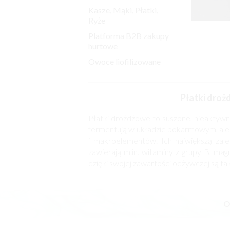
Kasze, Mąki, Płatki,
Ryże
Platforma B2B zakupy
hurtowe
Owoce liofilizowane
Płatki dro
Płatki drożdżowe to suszone, nieaktywn
fermentują w układzie pokarmowym, ale 
i makroelementów. Ich największą zal
zawierają m.in. witaminy z grupy B, magn
dzięki swojej zawartości odżywczej są ta
O