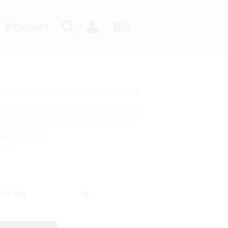
K
ONTAKT
0
kt Dostępny
zin