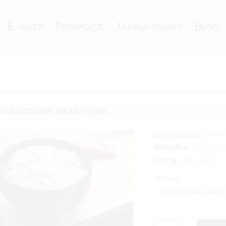
E
P
J
B
-SKLEP
ROMOCJE
AK KUPOWAĆ?
LOG
KI DROŻDŻOWE NIEAKTYWNE
Dostępność:
Produ
Wysyłka:
w 48 god
Cena:
36.90
zł
Wariant: