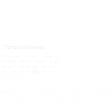
Wartości odżywcze:
ć odżywcza w 100 g produktu: Wartość
yczna 467 kcal Tłuszcz 22 g w tym kwasy
e nasycone 1,8 g Węglowodany 40 g w tym
cukry 4,0 g Białko 23 g Sól 1,29 g
 !