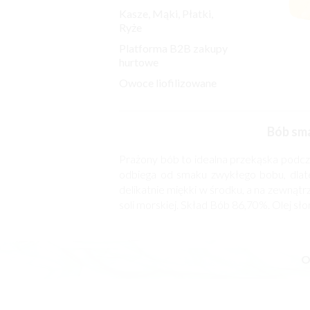
Kasze, Mąki, Płatki,
Ryże
Platforma B2B zakupy
hurtowe
Owoce liofilizowane
Bób sma
Prażony bób to idealna przekąska podc
odbiega od smaku zwykłego bobu, dlate
delikatnie miękki w środku, a na zewnątr
soli morskiej. Skład Bób 86,70%. Olej s
O