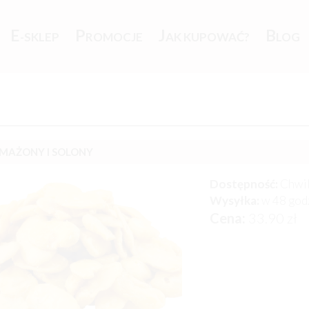
E
P
J
B
-SKLEP
ROMOCJE
AK KUPOWAĆ?
LOG
SMAŻONY I SOLONY
Dostępność:
Chwil
Wysyłka:
w 48 god
Cena:
33.90
zł