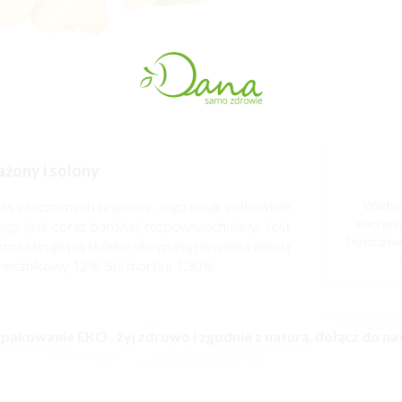
żony i solony
zas wieczornych seansów. Jego smak całkowicie
Wartoś
energet
go jest coraz bardziej rozpowszechniany. Jest
tłuszczow
z ma chrupiącą skórkę obsypaną niewielką ilością
łonecznikowy 12%, Sól morska 1,30%
pakowanie EKO , żyj zdrowo i zgodnie z naturą, dołącz do nas