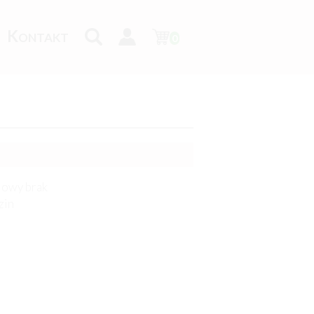
K
ONTAKT
0
owy brak
zin