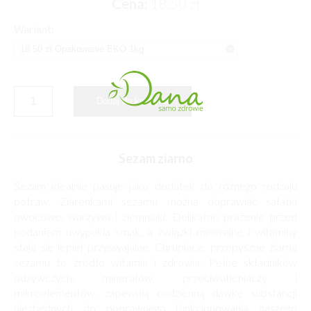
Cena:
18.50
zł
Wariant:
Sezam ziarno
Sezam idealnie pasuje jako dodatek do różnego rodzaju
potraw. Ziarenkami sezamu można doprawiać sałatki
owocowe, warzywa i ziemniaki. Delikatne prażenie przed
podaniem uwypukla smak, a związki mineralne i witaminy
staja się lepiej przyswajalne. Chrupiące, przepyszne ziarna
sezamu to źródło witamin i zdrowia. Pełne składników
odżywczych, minerałów, przeciwutleniaczy i
mikroelementów, zapewnią codzienną dawkę substancji
niezbędnych do poprawnego funkcjonowania naszego