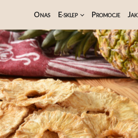
O
E
P
J
NAS
-SKLEP
ROMOCJE
AK