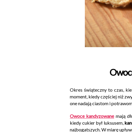
Owoce
Okres świąteczny to czas, ki
moment, kiedy częściej niż z
one nadają ciastom i potrawom
Owoce kandyzowane
mają dłu
kiedy cukier był luksusem,
kan
najbogatszych. W miarę upływu 