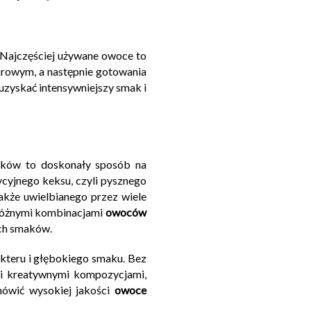
e. Najczęściej używane owoce to
krowym, a następnie gotowania
 uzyskać intensywniejszy smak i
eków to doskonały sposób na
ycyjnego keksu, czyli pysznego
akże uwielbianego przez wiele
 różnymi kombinacjami
owoców
ych smaków.
kteru i głębokiego smaku. Bez
mi kreatywnymi kompozycjami,
mówić wysokiej jakości
owoce