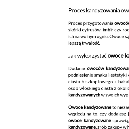
Proces kandyzowania o
Proces przygotowania
owocó
skórki cytrusów,
imbir
czy ro
ich na wolnym ogniu. Owoce są 
lepszą trwałość.
Jak wykorzystać
owoce k
Dodanie
owoców kandyzow
podniesienie smaku i estetyki
ciasta biszkoptowego z bakal
osób włoskiego ciasta z okol
kandyzowanych
w swoich wyp
Owoce kandyzowane
to nieza
względu na to, czy dodajesz
owoce kandyzowane
sprawią
kandyzowane,
zrób zakupy w