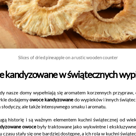
Slices of dried pineapple on a rustic wooden counter
 kandyzowane w świątecznych wyp
edy nasze domy wypełniają się aromatem korzennych przypraw, c
wykle dodajemy
owoce kandyzowane
do wypieków i innych świąte
 słodyczy, ale także intensywnego smaku i aromatu.
gą historię i są ważnym elementem kuchni świątecznej od wie
dyzowane owoce
były traktowane jako wykwintne i ekskluzywne 
czasu stały się one bardziej dostępne, a ich rola w kuchni świąt