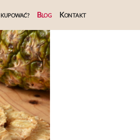
B
K
 KUPOWAĆ?
LOG
ONTAKT