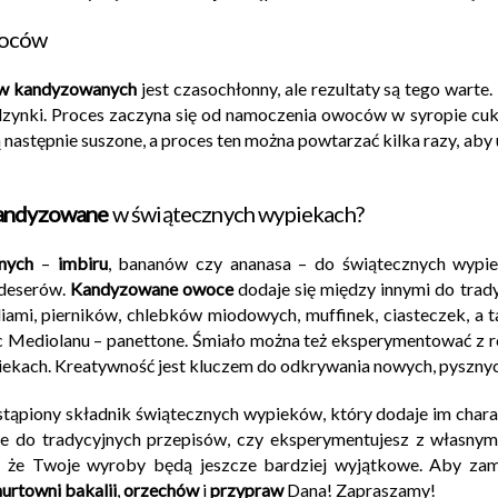
woców
w kandyzowanych
jest czasochłonny, ale rezultaty są tego wart
dzynki. Proces zaczyna się od namoczenia owoców w syropie cu
następnie suszone, a proces ten można powtarzać kilka razy, aby
andyzowane
w świątecznych wypiekach?
anych
–
imbiru
, bananów czy ananasa – do świątecznych wypi
 deserów.
Kandyzowane owoce
dodaje się między innymi do trad
iami, pierników, chlebków miodowych, muffinek, ciasteczek, a t
ic Mediolanu – panettone. Śmiało można też eksperymentować z
iekach. Kreatywność jest kluczem do odkrywania nowych, pyszn
stąpiony składnik świątecznych wypieków, który dodaje im chara
 je do tradycyjnych przepisów, czy eksperymentujesz z własny
, że Twoje wyroby będą jeszcze bardziej wyjątkowe. Aby za
hurtowni bakalii
,
orzechów
i
przypraw
Dana! Zapraszamy!