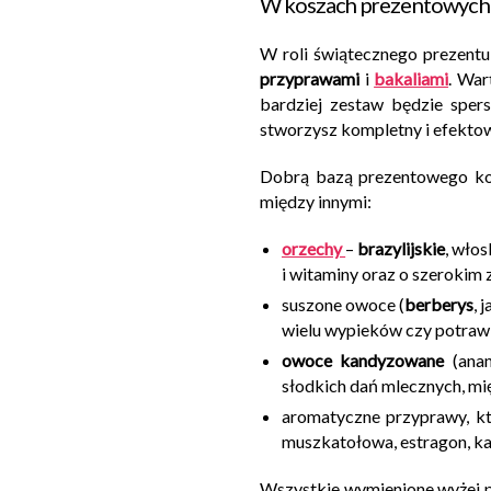
W koszach prezentowych d
W roli świątecznego prezentu
przyprawami
i
bakaliami
. War
bardziej zestaw będzie sper
stworzysz kompletny i efektow
Dobrą bazą prezentowego ko
między innymi:
orzechy
–
brazylijskie
, włos
i witaminy oraz o szerokim
suszone owoce (
berberys
, 
wielu wypieków czy potraw,
owoce kandyzowane
(ana
słodkich dań mlecznych, m
aromatyczne przyprawy, kt
muszkatołowa, estragon, kar
Wszystkie wymienione wyżej p