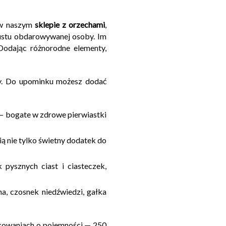
e w naszym
sklepie z orzechami
,
gustu obdarowywanej osoby. Im
Dodając różnorodne elementy,
y. Do upominku możesz dodać
a – bogate w zdrowe pierwiastki
owią nie tylko świetny dodatek do
 pysznych ciast i ciasteczek,
a, czosnek niedźwiedzi, gałka
akowaniach o pojemności — 250