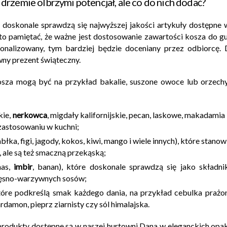
rzemie olbrzymi potencjał, ale co do nich dodać?
 doskonale sprawdzą się najwyższej jakości artykuły dostępn
to pamiętać, że ważne jest dostosowanie zawartości kosza do 
sonalizowany, tym bardziej będzie doceniany przez odbiorcę. 
ny prezent świąteczny.
sza mogą być na przykład bakalie, suszone owoce lub orzech
kie,
nerkowca
, migdały kalifornijskie, pecan, laskowe, makadami
 zastosowaniu w kuchni;
jabłka, figi, jagody, kokos, kiwi, mango i wiele innych), które stan
 ale są też smaczną przekąską;
nas,
imbir
, banan), które doskonale sprawdzą się jako składnik
ięsno-warzywnych sosów;
óre podkreślą smak każdego dania, na przykład cebulka prażon
damon, pieprz ziarnisty czy sól himalajska.
rodukty dostępne są w naszej hurtowni Dana w eleganckich op