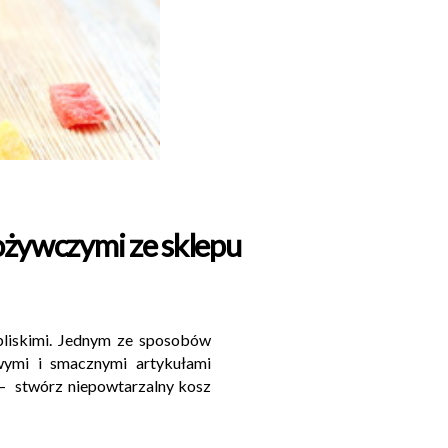
ożywczymi ze sklepu
 bliskimi. Jednym ze sposobów
wymi i smacznymi artykułami
– stwórz niepowtarzalny kosz