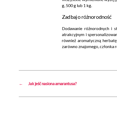
g, 500 g lub 1 kg.
Zadbaj o różnorodność
Dodawanie różnorodnych i s
atrakcyjnym i spersonalizow
również aromatyczną herbatę,
zarówno znajomego, członka ro
←
Jak jeść nasiona amarantusa?