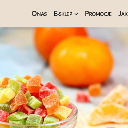
O
E
P
J
NAS
-SKLEP
ROMOCJE
AK