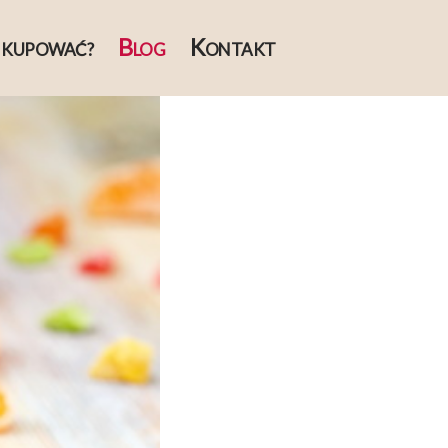
B
K
 KUPOWAĆ?
LOG
ONTAKT