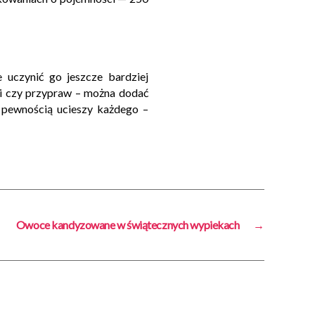
uczynić go jeszcze bardziej
i czy przypraw – można dodać
z pewnością ucieszy każdego –
Owoce kandyzowane w świątecznych wypiekach
→