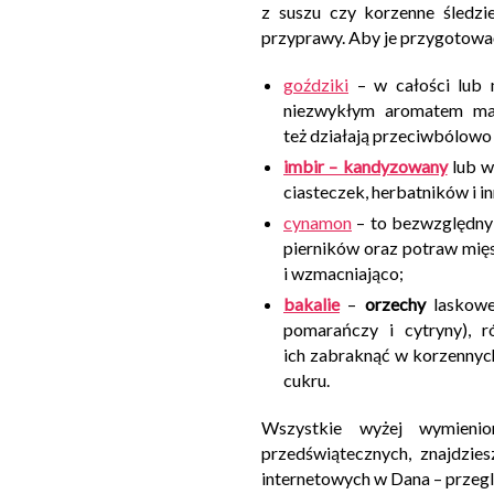
z suszu czy korzenne śledz
przyprawy. Aby je przygotować
goździki
– w całości lub 
niezwykłym aromatem maj
też działają przeciwbólowo
imbir – kandyzowany
lub w
ciasteczek, herbatników i 
cynamon
– to bezwzględny 
pierników oraz potraw mię
i wzmacniająco;
bakalie
–
orzechy
laskowe 
pomarańczy i cytryny), 
ich zabraknąć w korzennych
cukru.
Wszystkie wyżej wymienio
przedświątecznych, znajdzi
internetowych w Dana – przeglą