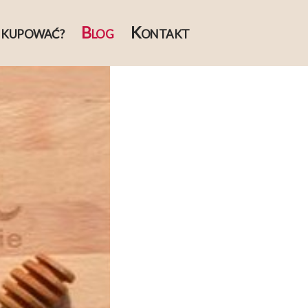
B
K
 KUPOWAĆ?
LOG
ONTAKT