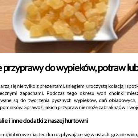
 przyprawy do wypieków, potraw lub
zą się nie tylko z prezentami, śniegiem, uroczystą kolacją i spot
ątecznymi zapachami. Podczas tego okresu woń choinki mie
ywane są do tworzenia pysznych wypieków, dań obiadowych, 
upominków. Sprawdź, jakich przypraw nie może zabraknąć w Twoje
lie
i inne dodatki z naszej
hurtowni
mi, imbirowe ciasteczka rozpływające się w ustach, grzane wino,