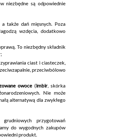
ów niezbędne są odpowiednie
 a także dań mięsnych. Poza
łagodzą wzdęcia, dodatkowo
zyprawą. To niezbędny składnik
;
prawiania ciast i ciasteczek,
rzeciwzapalnie, przeciwbólowo
zowane owoce
(
imbir
, skórka
ożonarodzeniowych. Nie może
nałą alternatywą dla zwykłego
s grudniowych przygotowań
ęcamy do wygodnych zakupów
dpowiedni produkt.