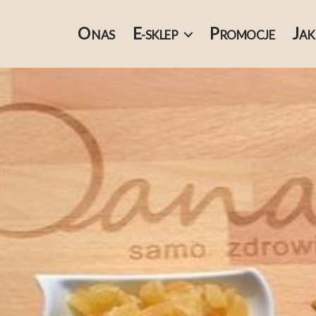
O
E
P
J
NAS
-SKLEP
ROMOCJE
AK