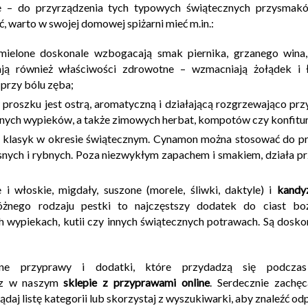
ie – do przyrządzenia tych typowych świątecznych przysmak
, warto w swojej domowej spiżarni mieć m.in.:
mielone doskonale wzbogacają smak piernika, grzanego wina,
ą również właściwości zdrowotne – wzmacniają żołądek i 
 przy bólu zęba;
 proszku jest ostrą, aromatyczną i działającą rozgrzewająco pr
innych wypieków, a także zimowych herbat, kompotów czy konfitur
klasyk w okresie świątecznym. Cynamon można stosować do przy
snych i rybnych. Poza niezwykłym zapachem i smakiem, działa p
i włoskie, migdały, suszone (morele, śliwki, daktyle) i
kandy
różnego rodzaju pestki to najczęstszy dodatek do ciast b
 wypiekach, kutii czy innych świątecznych potrawach. Są dosko
ne przyprawy i dodatki, które przydadzą się podcza
esz w naszym
sklepie z przyprawami online
. Serdecznie zach
daj listę kategorii lub skorzystaj z wyszukiwarki, aby znaleźć o