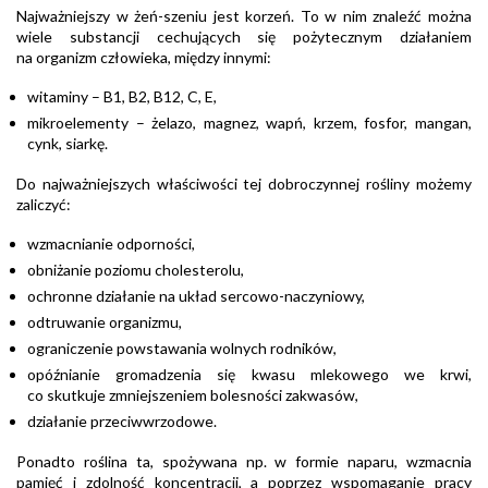
Najważniejszy w żeń-szeniu jest korzeń. To w nim znaleźć można
wiele substancji cechujących się pożytecznym działaniem
na organizm człowieka, między innymi:
witaminy – B1, B2, B12, C, E,
mikroelementy – żelazo, magnez, wapń, krzem, fosfor, mangan,
cynk, siarkę.
Do najważniejszych właściwości tej dobroczynnej rośliny możemy
zaliczyć:
wzmacnianie odporności,
obniżanie poziomu cholesterolu,
ochronne działanie na układ sercowo-naczyniowy,
odtruwanie organizmu,
ograniczenie powstawania wolnych rodników,
opóźnianie gromadzenia się kwasu mlekowego we krwi,
co skutkuje zmniejszeniem bolesności zakwasów,
działanie przeciwwrzodowe.
Ponadto roślina ta, spożywana np. w formie naparu, wzmacnia
pamięć i zdolność koncentracji, a poprzez wspomaganie pracy