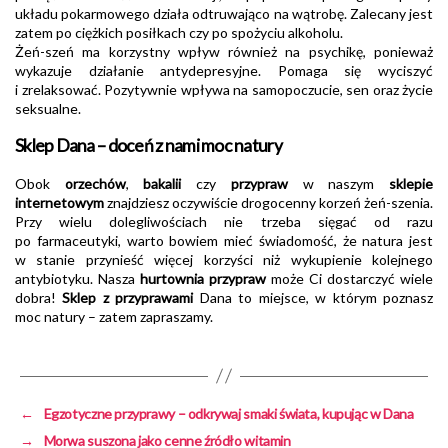
układu pokarmowego działa odtruwająco na wątrobę. Zalecany jest
zatem po ciężkich posiłkach czy po spożyciu alkoholu.
Żeń-szeń ma korzystny wpływ również na psychikę, ponieważ
wykazuje działanie antydepresyjne. Pomaga się wyciszyć
i zrelaksować. Pozytywnie wpływa na samopoczucie, sen oraz życie
seksualne.
Sklep Dana – doceń z nami moc natury
Obok
orzechów
,
bakalii
czy
przypraw
w naszym
sklepie
internetowym
znajdziesz oczywiście drogocenny korzeń żeń-szenia.
Przy wielu dolegliwościach nie trzeba sięgać od razu
po farmaceutyki, warto bowiem mieć świadomość, że natura jest
w stanie przynieść więcej korzyści niż wykupienie kolejnego
antybiotyku. Nasza
hurtownia przypraw
może Ci dostarczyć wiele
dobra!
Sklep z przyprawami
Dana to miejsce, w którym poznasz
moc natury – zatem zapraszamy.
←
Egzotyczne przyprawy – odkrywaj smaki świata, kupując w Dana
→
Morwa suszona jako cenne źródło witamin